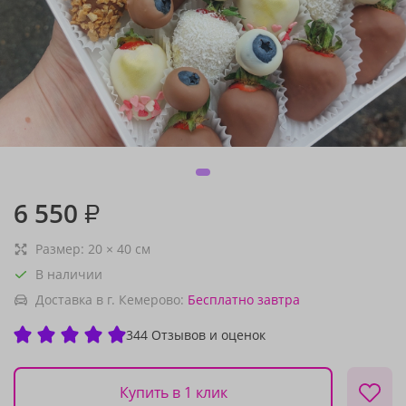
6 550
₽
Размер:
20
×
40
см
В наличии
Доставка в г. Кемерово:
Бесплатно
завтра
344 Отзывов и оценок
Купить в 1 клик