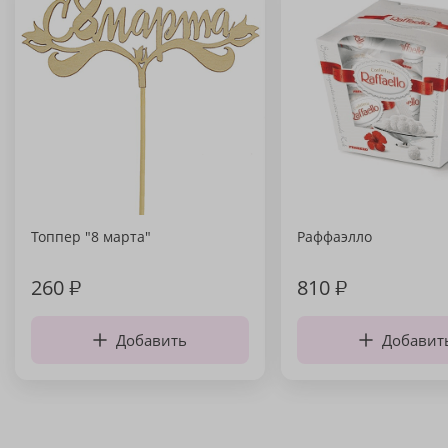
Топпер "8 марта"
Раффаэлло
260
₽
810
₽
Добавить
Добавит