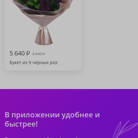
5 640
₽
6 640
₽
Букет из 9 чёрных роз
В приложении удобнее и
быстрее!