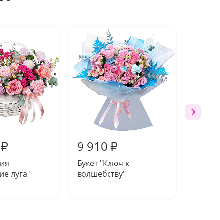
9 910
10 6
₽
₽
ия
Букет "Ключ к
Компо
ие луга"
волшебству"
"Непр
элеган