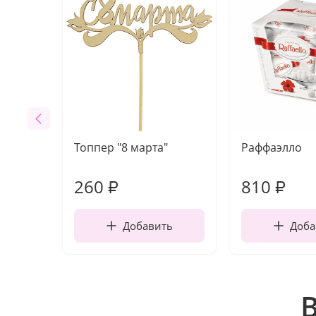
Топпер "8 марта"
Раффаэлло
260
810
₽
₽
Добавить
Доба