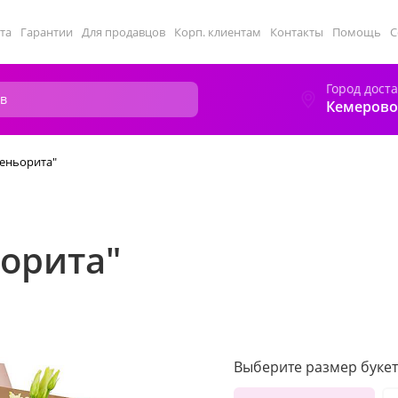
та
Гарантии
Для продавцов
Корп. клиентам
Контакты
Помощь
С
Город дост
Кемерово
сеньорита"
ьорита"
Выберите размер букет