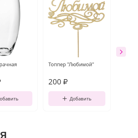
зрачная
Топпер "Любимой"
Открыт
работы
200
240
₽
₽
обавить
Добавить
я