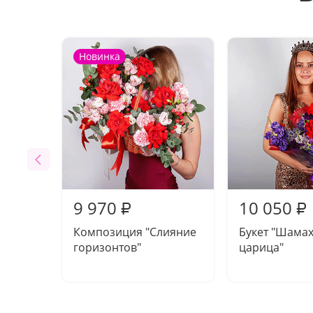
Новинка
9 970
10 050
₽
₽
Композиция "Слияние
Букет "Шама
горизонтов"
царица"