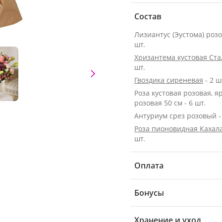
Состав
Лизиантус (Эустома) розо
шт.
Хризантема кустовая Ст
шт.
Гвоздика сиреневая
- 2 ш
Роза кустовая розовая, я
розовая 50 см - 6 шт.
Антуриум срез розовый - 
Роза пионовидная Кахала
шт.
Оплата
Бонусы
Хранение и уход