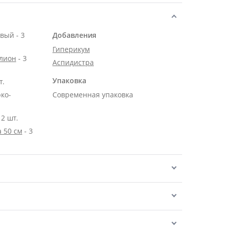
вый - 3
Добавления
Гиперикум
алион
- 3
Аспидистра
Упаковка
т.
рко-
Современная упаковка
2 шт.
 50 см
- 3