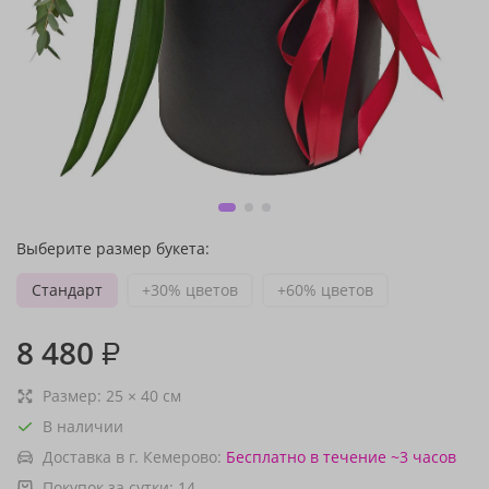
Выберите размер букета:
Стандарт
+30% цветов
+60% цветов
8 480
₽
Размер:
25
×
40
см
В наличии
Доставка в г. Кемерово:
Бесплатно
в течение ~3 часов
Покупок за сутки:
14