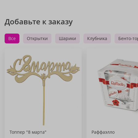
Добавьте к заказу
Все
Открытки
Шарики
Клубника
Бенто-то
Топпер "8 марта"
Раффаэлло