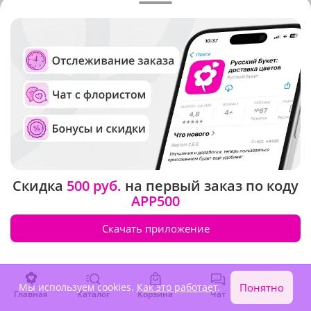
4.9
(442)
5
(630)
Скидка
500 руб.
на первый заказ по коду
Букет "Серебряный
Композиция "Белые розы в
APP500
ключик"
шляпной коробке"
В наличии
В наличии
Скачать приложение
12 260 ₽
11 710 ₽
Мы используем cookies.
Как это работает
.
Понятно
Главная
Каталог
Корзина
Чат
Войти
Сезонные цветы