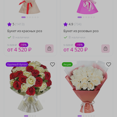
5
(1413)
4.9
(734)
Букет из красных роз
Букет из розовых роз
В наличии
В наличии
-15%
-15%
5 320 ₽
5 320 ₽
от 4 520 ₽
от 4 520 ₽
Крупный бутон
Акция