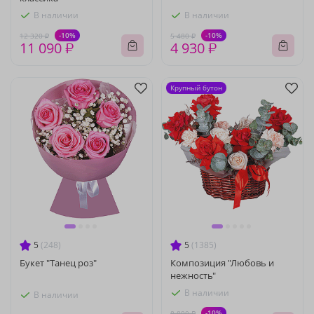
В наличии
В наличии
-10%
-10%
12 320 ₽
5 480 ₽
11 090 ₽
4 930 ₽
Крупный бутон
5
(248)
5
(1385)
Букет "Танец роз"
Композиция "Любовь и
нежность"
В наличии
В наличии
-10%
8 890 ₽