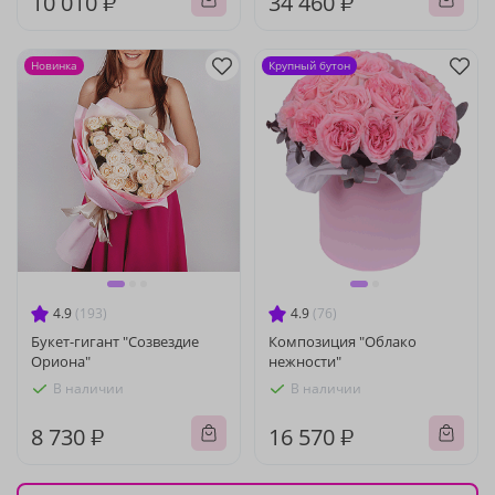
10 010 ₽
34 460 ₽
Новинка
Крупный бутон
4.9
(193)
4.9
(76)
Букет-гигант "Созвездие
Композиция "Облако
Ориона"
нежности"
В наличии
В наличии
8 730 ₽
16 570 ₽