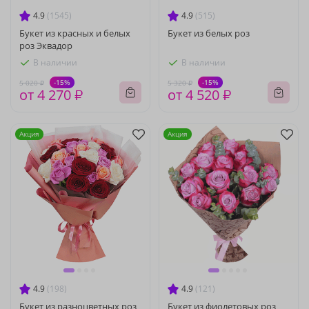
4.9
(1545)
4.9
(515)
Букет из красных и белых
Букет из белых роз
роз Эквадор
В наличии
В наличии
-15%
-15%
5 020 ₽
5 320 ₽
от 4 270 ₽
от 4 520 ₽
Акция
Акция
4.9
(198)
4.9
(121)
Букет из разноцветных роз
Букет из фиолетовых роз