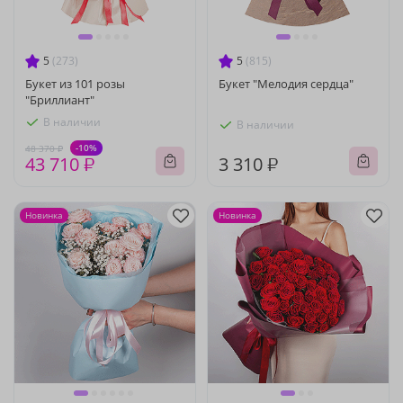
5
(273)
5
(815)
Букет из 101 розы
Букет "Мелодия сердца"
"Бриллиант"
В наличии
В наличии
-10%
48 370 ₽
43 710 ₽
3 310 ₽
Новинка
Новинка