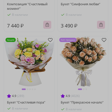
Композиция "Счастливый
Букет "Симфония любви"
момент"
В наличии
В наличии
7 440 ₽
3 490 ₽
Акция
Хит продаж
4.9
(289)
4.9
(4026)
Букет "Счастливая пора"
Букет "Прекрасное начало"
В наличии
В наличии