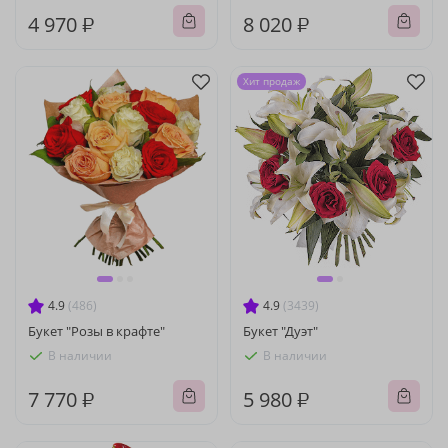
4 970 ₽
8 020 ₽
Хит продаж
4.9
(486)
4.9
(3439)
Букет "Розы в крафте"
Букет "Дуэт"
В наличии
В наличии
7 770 ₽
5 980 ₽