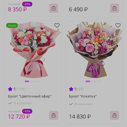
-25%
11 130 ₽
8 350 ₽
6 490 ₽
Акция
5
(114)
5
(88)
Букет "Цветочный эфир"
Букет "Кокетка"
В наличии
В наличии
-10%
14 130 ₽
12 720 ₽
14 830 ₽