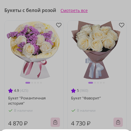
Букеты с белой розой
Смотреть все
4.9
(425)
5
(960)
Букет "Романтичная
Букет "Фаворит"
история"
В наличии
В наличии
4 870 ₽
4 730 ₽