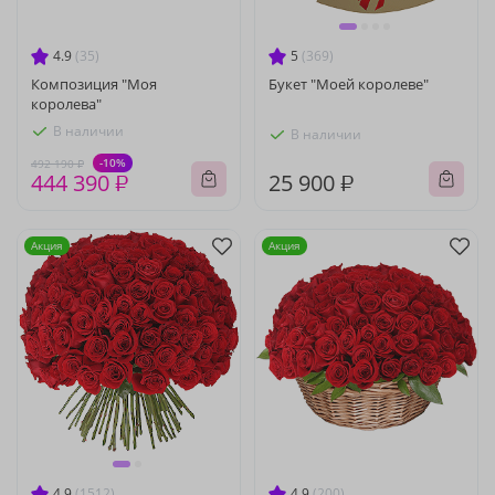
4.9
(35)
5
(369)
Композиция "Моя
Букет "Моей королеве"
королева"
В наличии
В наличии
-10%
492 190 ₽
444 390 ₽
25 900 ₽
Акция
Акция
4.9
(1512)
4.9
(200)