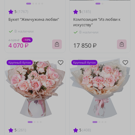
5
(1767)
5
(185)
Букет "Жемчужина любви"
Композиция "Из любви к
искусству"
В наличии
В наличии
-10%
4 520 ₽
4 070 ₽
17 850 ₽
Крупный бутон
Крупный бутон
5
(261)
5
(408)