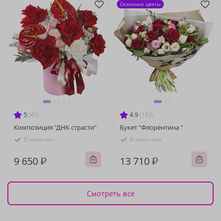
Сезонные цветы
5
(40)
4.9
(152)
Композиция "ДНК страсти"
Букет "Флорентина "
В наличии
В наличии
9 650 ₽
13 710 ₽
Смотреть все