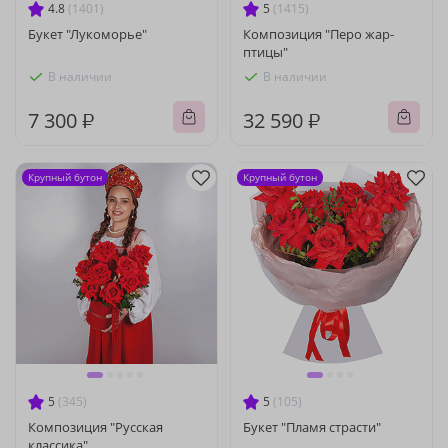
4.8
(1401)
5
(1415)
Букет "Лукоморье"
Композиция "Перо жар-
птицы"
В наличии
В наличии
7 300 ₽
32 590 ₽
Крупный бутон
Крупный бутон
5
(345)
5
(105)
Композиция "Русская
Букет "Пламя страсти"
классика"