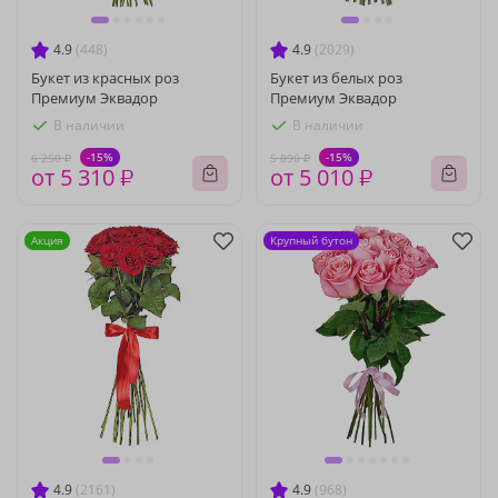
4.9
(448)
4.9
(2029)
Букет из красных роз
Букет из белых роз
Премиум Эквадор
Премиум Эквадор
В наличии
В наличии
-15%
-15%
6 250 ₽
5 890 ₽
от 5 310 ₽
от 5 010 ₽
Акция
Крупный бутон
4.9
(2161)
4.9
(968)