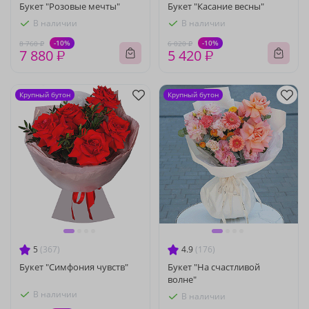
Букет "Розовые мечты"
Букет "Касание весны"
В наличии
В наличии
-10%
-10%
8 760 ₽
6 020 ₽
7 880 ₽
5 420 ₽
Крупный бутон
Крупный бутон
5
(367)
4.9
(176)
Букет "Симфония чувств"
Букет "На счастливой
волне"
В наличии
В наличии