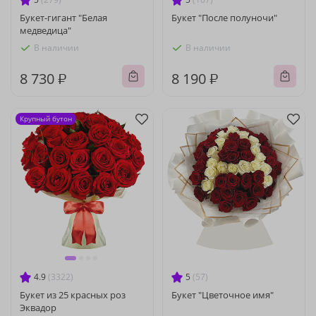
Букет-гигант "Белая
Букет "После полуночи"
медведица"
В наличии
В наличии
8 730 ₽
8 190 ₽
Крупный бутон
4.9
(3322)
5
(57)
Букет из 25 красных роз
Букет "Цветочное имя"
Эквадор