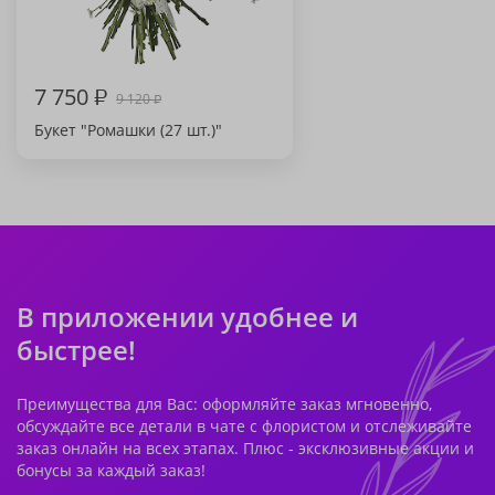
7 750
₽
9 120
₽
Букет "Ромашки (27 шт.)"
В приложении удобнее и
быстрее!
Преимущества для Вас: оформляйте заказ мгновенно,
обсуждайте все детали в чате с флористом и отслеживайте
заказ онлайн на всех этапах. Плюс - эксклюзивные акции и
бонусы за каждый заказ!