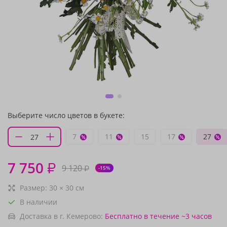
Выберите число цветов в букете:
7
11
15
17
27
7 750
₽
9 120
₽
-15%
Размер:
30
×
30
см
В наличии
Доставка в г. Кемерово:
Бесплатно
в течение ~3 часов