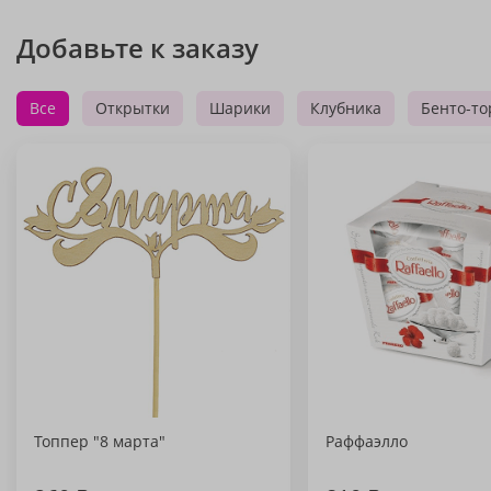
Добавьте к заказу
Все
Открытки
Шарики
Клубника
Бенто-то
Топпер "8 марта"
Раффаэлло