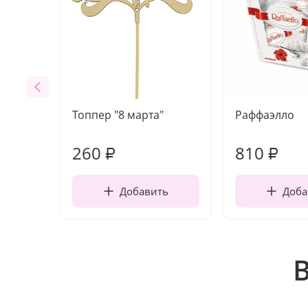
Топпер "8 марта"
Раффаэлло
260
810
₽
₽
Добавить
Доба