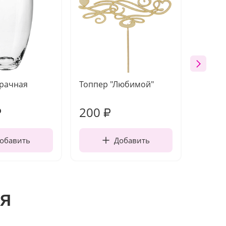
зрачная
Топпер "Любимой"
Открыт
работы
200
240
₽
₽
обавить
Добавить
я