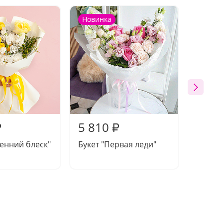
Новинка
Новин
5 810
5 31
₽
₽
сенний блеск"
Букет "Первая леди"
Букет 