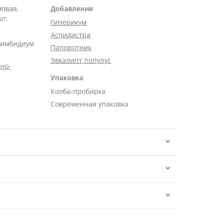
мовая,
Добавления
шт.
Гиперикум
Аспидистра
Цимбидиум
Папоротник
Эвкалипт популус
но-
Упаковка
Колба-пробирка
Современная упаковка