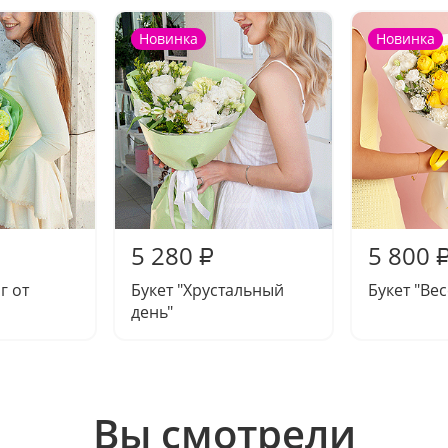
Новинка
Новинка
5 280
5 800
₽
г от
Букет "Хрустальный
Букет "Ве
день"
Вы смотрели